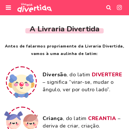
I
r
A Livraria Divertida
p
a
r
Antes de falarmos propriamente da Livraria Divertida,
a
vamos à uma aulinha de latim:
o
c
o
Diversão
, do latim
DIVERTERE
n
– significa
“virar-se, mudar o
t
ângulo, ver por outro lado”.
e
ú
d
o
Criança
, do latim
CREANTIA
–
deriva de
criar, criação.