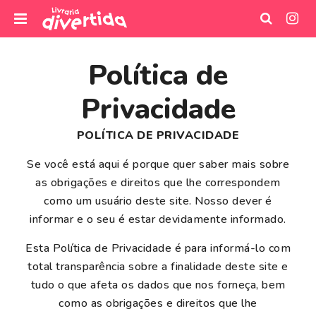
I
r
Política de
p
a
Privacidade
r
a
POLÍTICA DE PRIVACIDADE
o
c
Se você está aqui é porque quer saber mais sobre
o
as obrigações e direitos que lhe correspondem
n
como um usuário deste site. Nosso dever é
t
informar e o seu é estar devidamente informado.
e
ú
Esta Política de Privacidade é para informá-lo com
d
total transparência sobre a finalidade deste site e
o
tudo o que afeta os dados que nos forneça, bem
como as obrigações e direitos que lhe