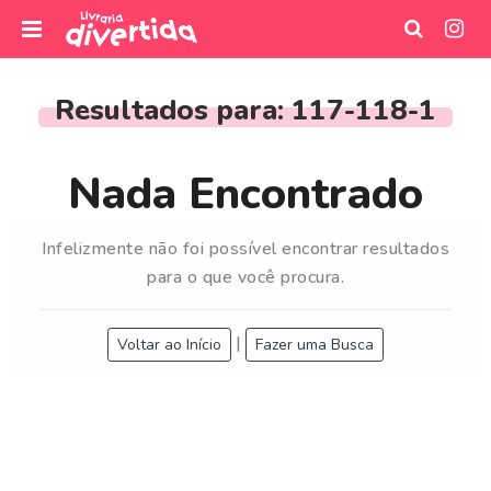
I
r
Resultados para:
117-118-1
p
a
r
Nada Encontrado
a
o
Infelizmente não foi possível encontrar resultados
c
para o que você procura.
o
n
t
|
Voltar ao Início
Fazer uma Busca
e
ú
d
o