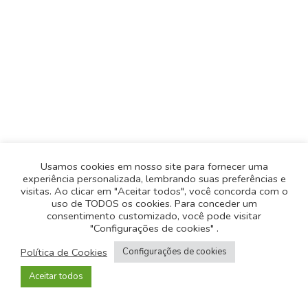
Usamos cookies em nosso site para fornecer uma
experiência personalizada, lembrando suas preferências e
visitas. Ao clicar em "Aceitar todos", você concorda com o
uso de TODOS os cookies. Para conceder um
consentimento customizado, você pode visitar
"Configurações de cookies" .
Política de Privacidade
-
Política de Cookies
Política de Cookies
Configurações de cookies
© 2026
Todos os direitos reservados
- Desenvolvido
Aceitar todos
pela
Origgami