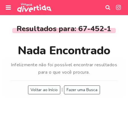
I
r
Resultados para:
67-452-1
p
a
r
Nada Encontrado
a
o
Infelizmente não foi possível encontrar resultados
c
para o que você procura.
o
n
t
|
Voltar ao Início
Fazer uma Busca
e
ú
d
o