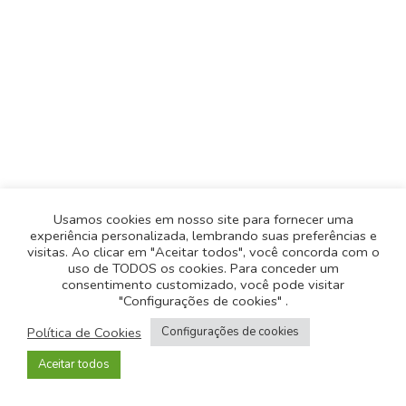
Usamos cookies em nosso site para fornecer uma
experiência personalizada, lembrando suas preferências e
visitas. Ao clicar em "Aceitar todos", você concorda com o
uso de TODOS os cookies. Para conceder um
consentimento customizado, você pode visitar
"Configurações de cookies" .
Política de Privacidade
-
Política de Cookies
Política de Cookies
Configurações de cookies
© 2026
Todos os direitos reservados
- Desenvolvido
Aceitar todos
pela
Origgami