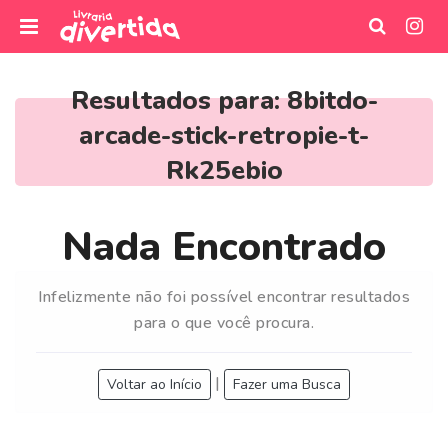
I
r
Resultados para:
8bitdo-
p
arcade-stick-retropie-t-
a
r
Rk25ebio
a
o
Nada Encontrado
c
o
n
Infelizmente não foi possível encontrar resultados
t
para o que você procura.
e
ú
d
|
Voltar ao Início
Fazer uma Busca
o