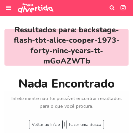
I
r
Resultados para:
backstage-
p
flash-tbt-alice-cooper-1973-
a
r
forty-nine-years-tt-
a
mGoAZWTb
o
c
o
Nada Encontrado
n
t
e
Infelizmente não foi possível encontrar resultados
ú
para o que você procura.
d
o
|
Voltar ao Início
Fazer uma Busca