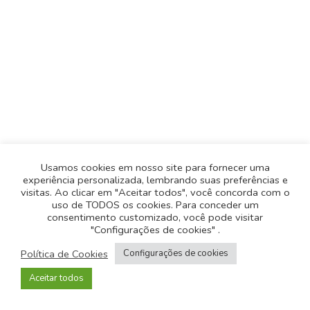
Usamos cookies em nosso site para fornecer uma
experiência personalizada, lembrando suas preferências e
visitas. Ao clicar em "Aceitar todos", você concorda com o
uso de TODOS os cookies. Para conceder um
consentimento customizado, você pode visitar
"Configurações de cookies" .
Política de Privacidade
-
Política de Cookies
Política de Cookies
Configurações de cookies
© 2026
Todos os direitos reservados
- Desenvolvido
Aceitar todos
pela
Origgami