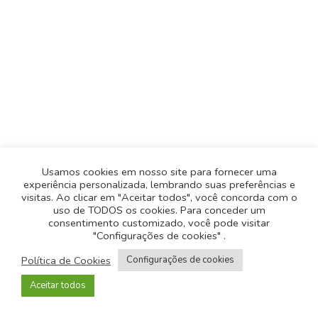
Usamos cookies em nosso site para fornecer uma
experiência personalizada, lembrando suas preferências e
visitas. Ao clicar em "Aceitar todos", você concorda com o
uso de TODOS os cookies. Para conceder um
consentimento customizado, você pode visitar
"Configurações de cookies" .
Política de Privacidade
-
Política de Cookies
Política de Cookies
Configurações de cookies
© 2026
Todos os direitos reservados
- Desenvolvido
Aceitar todos
pela
Origgami