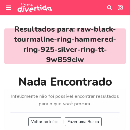
I
r
Resultados para:
raw-black-
p
tourmaline-ring-hammered-
a
r
ring-925-silver-ring-tt-
a
9wB59eiw
o
c
o
Nada Encontrado
n
t
e
Infelizmente não foi possível encontrar resultados
ú
para o que você procura.
d
o
|
Voltar ao Início
Fazer uma Busca