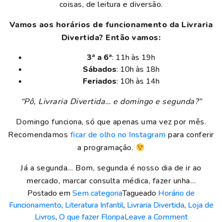
coisas, de leitura e diversão.
Vamos aos horários de funcionamento da Livraria
Divertida? Então vamos:
3ª a 6ª
: 11h às 19h
Sábados
: 10h às 18h
Feriados
: 10h às 14h
“Pô, Livraria Divertida… e domingo e segunda?”
Domingo funciona, só que apenas uma vez por mês.
Recomendamos
ficar de olho no Instagram
para conferir
a programação.
Já a segunda… Bom, segunda é nosso dia de ir ao
mercado, marcar consulta médica, fazer unha…
Postado em
Sem categoria
Tagueado
Horário de
Funcionamento
,
Literatura Infantil
,
Livraria Divertida
,
Loja de
o
Livros
,
O que fazer Floripa
Leave a Comment