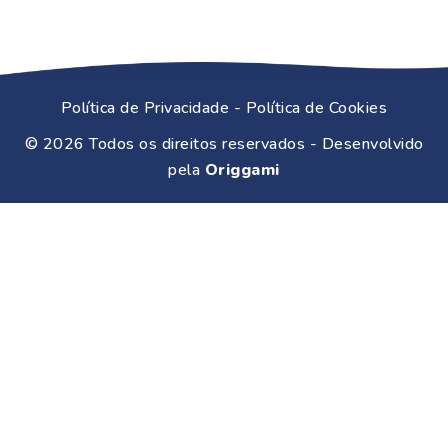
n
H
o
r
Política de Privacidade
-
Política de Cookies
á
r
© 2026
Todos os direitos reservados
- Desenvolvido
i
pela
Origgami
o
d
e
f
u
n
c
i
o
n
a
m